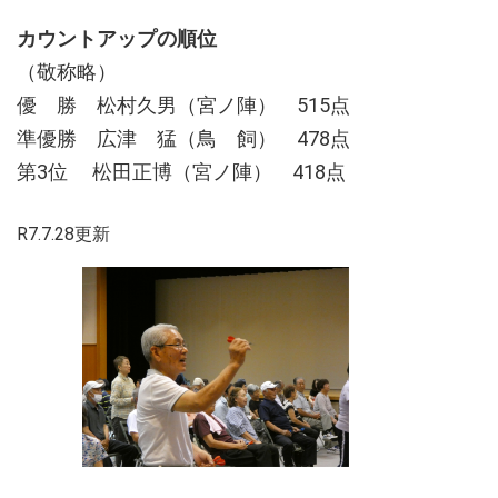
カウントアップの順位
（敬称略）
優 勝 松村久男（宮ノ陣） 515点
準優勝 広津 猛（鳥 飼） 478点
第3位 松田正博（宮ノ陣） 418点
R7.7.28更新