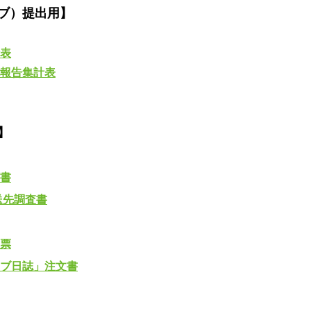
ブ）提出用】
表
報告集計表
】
書
送先調査書
票
ブ日誌」注文書