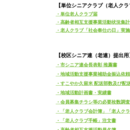
【単位シニアクラブ（老人クラ
・単位老人クラブ届
・高齢者相互支援事業活動状況集計
・老人クラブ「社会奉仕の日」実施
【校区シニア連（老連）提出用
・市シニア連会長表彰 推薦書
・地域活動支援事業補助金振込依頼
・すこやか久留米 配送部数及び配
・地域活動計画書・実績書
・会員募集チラシ等の必要枚数調査
・「老人クラブ会計簿」「老人クラ
・「老人クラブ手帳」注文書
・高齢者相互支援活動員名簿