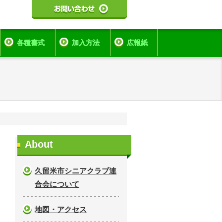
各種書式
加入方法
広報紙
About
久留米市シニアクラブ連
合会について
地図・アクセス