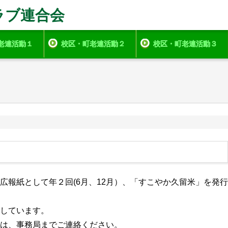
ラブ連合会
老連活動１
校区・町老連活動２
校区・町老連活動３
広報紙として年２回(6月、12月）、「すこやか久留米」を発行
しています。
は、事務局までご連絡ください。