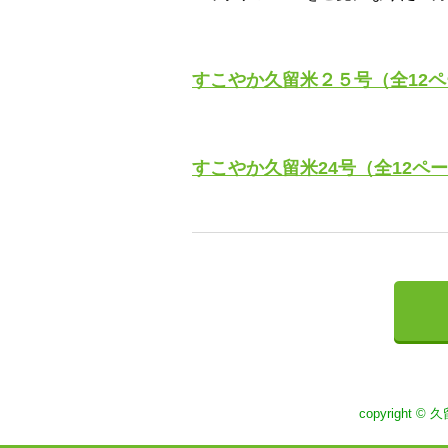
すこやか久留米２５号（全12
すこやか久留米24号（全12ペ
copyright ©