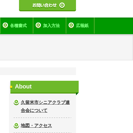
各種書式
加入方法
広報紙
About
久留米市シニアクラブ連
合会について
地図・アクセス