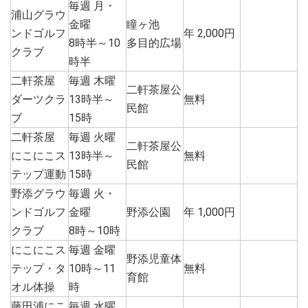
毎週 月・
浦山グラウ
金曜
瞳ヶ池
ンドゴルフ
年 2,000円
8時半～10
多目的広場
クラブ
時半
二軒茶屋
毎週 木曜
二軒茶屋公
ダーツクラ
13時半～
無料
民館
ブ
15時
二軒茶屋
毎週 火曜
二軒茶屋公
にこにこス
13時半～
無料
民館
テップ運動
15時
野添グラウ
毎週 火・
ンドゴルフ
金曜
野添公園
年 1,000円
クラブ
8時～10時
にこにこス
毎週 金曜
野添児童体
テップ・タ
10時～11
無料
育館
オル体操
時
藤田浦にこ
毎週 水曜