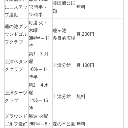
藤田浦公民
にこステッ
13時半～
無料
館
プ運動
15時半
毎週 火・
蓮の池グラ
木曜
瞳ヶ池
ウンドゴル
月 200円
8時半～11
多目的広場
フクラブ
時
第1・3 月
上津ペタン
曜
上津分館
月 100円
ククラブ
10時～11
時半
第2・4 水
上津ダーツ
曜
上津分館
無料
クラブ
14時～15
時
グラウンド
毎週 火曜
ゴルフ愛好
7時半～8：
森の木公園
無料