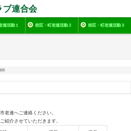
ラブ連合会
老連活動１
校区・町老連活動２
校区・町老連活動３
校区
市老連へご連絡ください。
ご紹介させていただきます。