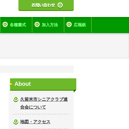
各種書式
加入方法
広報紙
About
久留米市シニアクラブ連
合会について
地図・アクセス