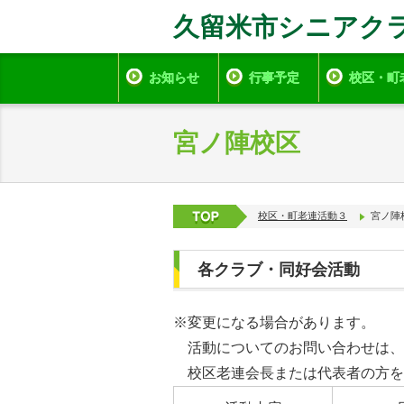
久留米市シニアク
お知らせ
行事予定
校区・町
宮ノ陣校区
校区・町老連活動３
宮ノ陣
各クラブ・同好会活動
※変更になる場合があります。
活動についてのお問い合わせは、
校区老連会長または代表者の方を